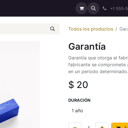
ricing
About Us
Help
Cita
Contáctenos
+1 555-
Todos los productos
Gar
Garantía
Garantía que otorga el fabr
fabricante se compromete a 
en un periodo determinado
$
20
DURACIÓN