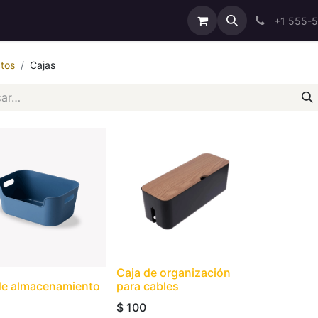
ricing
About Us
Help
Cita
Contáctenos
+1 555-
tos
Cajas
Caja de organización
de almacenamiento
para cables
$
100